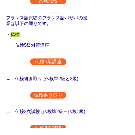
試験比較
フランス語試験のフランス語パザパの授
業は以下の通りです。
・
仏検
→ 仏検5級対策講座
仏検5級講座
→ 仏検書き取り (仏検準2級と2級)
仏検書き取り
→ 仏検2次試験 (仏検準2級～仏検1級)
仏検2次試験