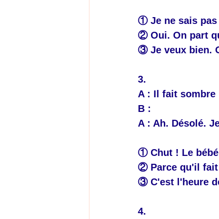
① Je ne sais pas
② Oui. On part q
③ Je veux bien. 
3.
A : Il fait sombre
B : 
A : Ah. Désolé. Je
① Chut ! Le bébé
② Parce qu'il fait
③ C'est l'heure d
4.