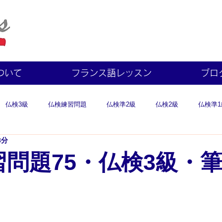
ついて
フランス語レッスン
ブロ
仏検3級
仏検練習問題
仏検準2級
仏検2級
仏検準1
3分
問題75・仏検3級・筆