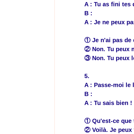
A : Tu as fini tes
B : 
A : Je ne peux pa
① Je n'ai pas de 
② Non. Tu peux m
③ Non. Tu peux l
5.
A : Passe-moi le l
B : 
A : Tu sais bien 
① Qu'est-ce que 
② Voilà. Je peux 