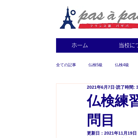
ホーム
当校に
全ての記事
仏検5級
仏検4級
2021年6月7日
読了時間: 
仏検練習
問目
更新日：
2021年11月19日