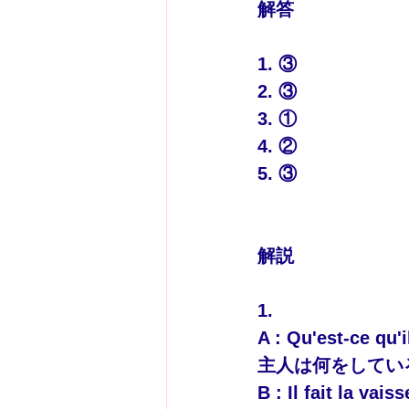
解答
1. ③
2. ③
3. ①
4. ②
5. ③
解説
1.
A : Qu'est-ce qu'i
主人は何をしてい
B : 
Il fait la vaiss