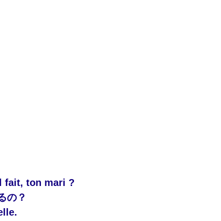
l fait, ton mari ?
るの？
elle.