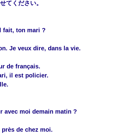
させてください。
l fait, ton mari ?
on. Je veux dire, dans la vie.
ur de français.
 il est policier.
lle.
rir avec moi demain matin ?
, près de chez moi.