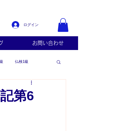
ログイン
グ
お問い合わせ
級
仏検1級
記第6