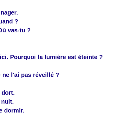
 nager.
uand ?
Où vas-tu ?
 ici. Pourquoi la lumière est éteinte ?
 ne l'ai pas réveillé ?
 dort.
 nuit.
e dormir.