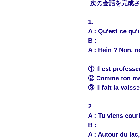
 次の会話を完成
1.
A : Qu'est-ce qu'i
B : 
A : Hein ? Non, n
① Il est professe
② Comme ton mari,
③ Il fait la vaisse
2.
A : Tu viens cou
B : 
A : Autour du lac