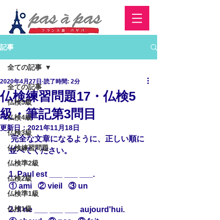
記事
全ての記事
2020年4月27日
読了時間: 2分
全ての記事
仏検練習問題17・仏検5
仏検5級
級・筆記第3問目
仏検4級
更新日：
2021年11月18日
仏検3級
 完全な文章になるように、正しい順に
仏検練習問題
並べてください。
仏検準2級
1. Paul est ___ ___ ___.
仏検2級
① ami   ② vieil   ③ un
仏検準1級
仏検1級
2. Il ne ___ ___ ___ aujourd'hui.