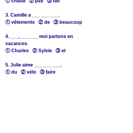
① chaud   ② pas   ③ fait
3. Camille a ___ ___ ___.
① vêtements   ② de   ③ beaucoup
4. ___, ___ ___ moi partons en 
vacances.
① Charles   ② Sylvie   ③ et
5. Julie aime ___ ___ ___.
① du   ② vélo   ③ faire