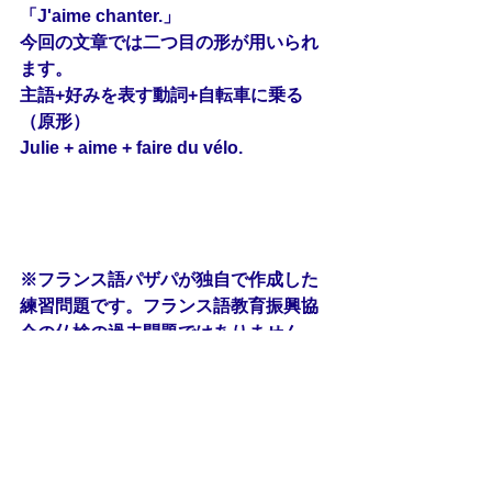
「J'aime chanter.」
今回の文章では二つ目の形が用いられ
ます。
主語+好みを表す動詞+自転車に乗る
（原形）
Julie + aime + faire du vélo.
※フランス語パザパが独自で作成した
練習問題です。フランス語教育振興協
会の仏検の過去問題ではありません。
フランス語検定の実際の過去問題を手
に入れたい方は、以下のリンクを参考
にしてください。
仏検公式ガイドブック
http://apefdapf.org/dapf/publications/
guidebook