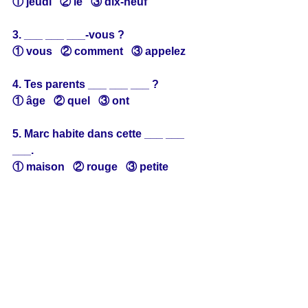
① jeudi   ② le   ③ dix-neuf
3. ___ ___ ___-vous ?
① vous   ② comment   ③ appelez
4. Tes parents ___ ___ ___ ?
① âge   ② quel   ③ ont
5. Marc habite dans cette ___ ___ 
___.
① maison   ② rouge   ③ petite