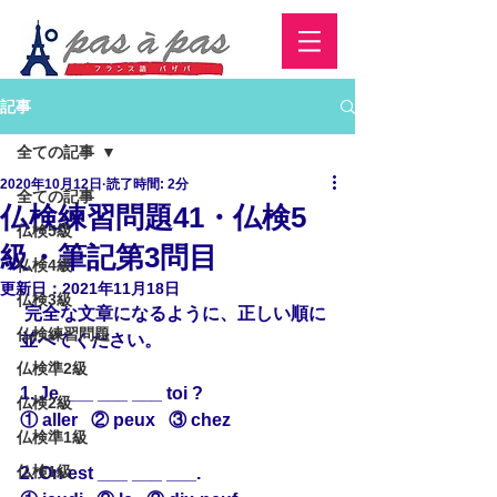
記事
全ての記事
2020年10月12日
読了時間: 2分
全ての記事
仏検練習問題41・仏検5
仏検5級
級・筆記第3問目
仏検4級
更新日：
2021年11月18日
仏検3級
 完全な文章になるように、正しい順に
仏検練習問題
並べてください。
仏検準2級
1. Je ___ ___ ___ toi ?
仏検2級
① aller   ② peux   ③ chez
仏検準1級
仏検1級
2. On est ___ ___ ___.