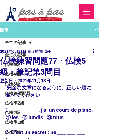
記事
全ての記事
2021年6月21日
読了時間: 2分
全ての記事
仏検練習問題77・仏検5
仏検5級
級・筆記第3問目
仏検4級
更新日：
2021年11月18日
仏検3級
 完全な文章になるように、正しい順に
仏検練習問題
並べてください。
仏検準2級
1. ___ ___ ___, j'ai un cours de piano.
仏検2級
① les   ② lundis   ③ tous
仏検準1級
仏検1級
2. C'est un secret : ne ___ ___ ___ 