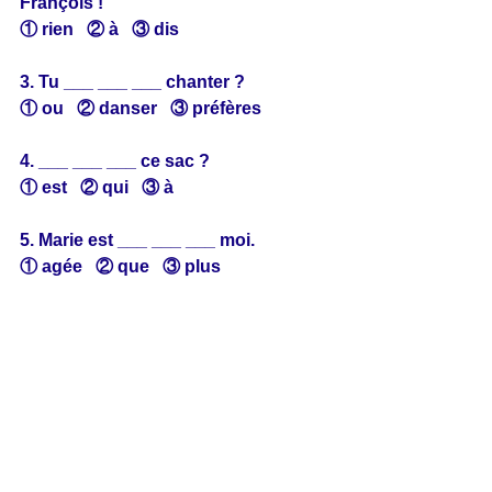
François !
① rien   ② à   ③ dis
3. Tu ___ ___ ___ chanter ?
① ou   ② danser   ③ préfères
4. ___ ___ ___ ce sac ?
① est   ② qui   ③ à
5. Marie est ___ ___ ___ moi.
① agée   ② que   ③ plus