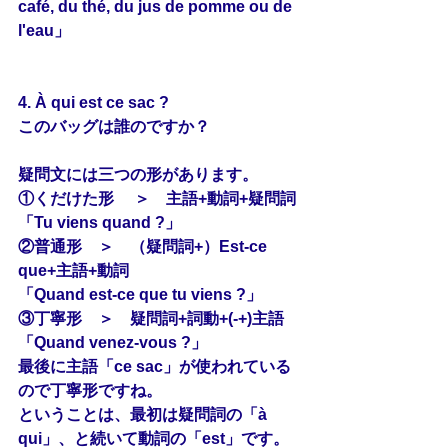
café, du thé, du jus de pomme ou de 
l'eau」
4. À qui est ce sac ?
このバッグは誰のですか？
疑問文には三つの形があります。
①くだけた形 　＞　主語+動詞+疑問詞
「Tu viens quand ?」
②普通形　＞　（疑問詞+）Est-ce 
que+主語+動詞
「Quand est-ce que tu viens ?」
③丁寧形　＞　疑問詞+詞動+(-+)主語
「Quand venez-vous ?」
最後に主語「ce sac」が使われている
ので丁寧形ですね。
ということは、最初は疑問詞の「à 
qui」、と続いて動詞の「est」です。