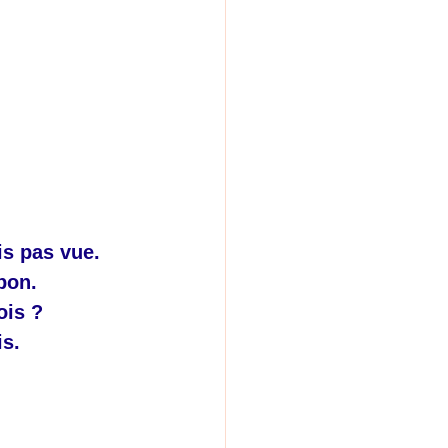
is pas vue.
pon.
ois ?
is.