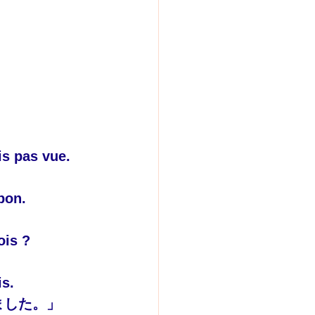
is pas vue.
pon.
ois ?
is.
ました。」