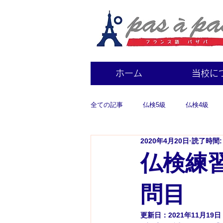
ホーム
当校に
全ての記事
仏検5級
仏検4級
2020年4月20日
読了時間:
仏検練習
問目
更新日：
2021年11月19日