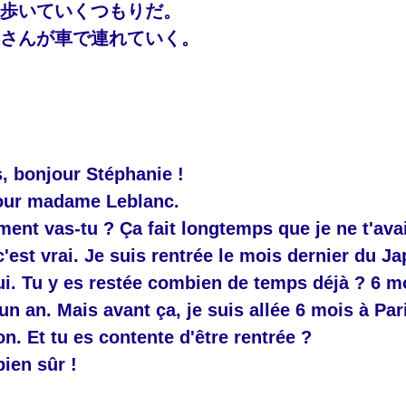
は歩いていくつもりだ。
父さんが車で連れていく。
s, bonjour Stéphanie !
jour madame Leblanc.
ent vas-tu ? Ça fait longtemps que je ne t'ava
c'est vrai. Je suis rentrée le mois dernier du Ja
ui. Tu y es restée combien de temps déjà ? 6 m
un an. Mais avant ça, je suis allée 6 mois à Par
on. Et tu es contente d'être rentrée ?
bien sûr !