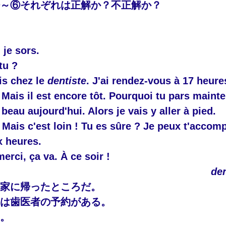
①～⑥それぞれは正解か？不正解か？
 je sors.
tu ?
is chez le 
dentiste
. J'ai rendez-vous à 17 heure
 Mais il est encore tôt. Pourquoi tu pars maint
t beau aujourd'hui. Alors je vais y aller à pied.
! Mais c'est loin ! Tu es sûre ? Je peux t'accom
x heures.
erci, ça va. À ce soir !
den
は家に帰ったところだ。
には歯医者の予約がある。
る。