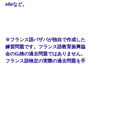
elleなど。
※フランス語パザパが独自で作成した
練習問題です。フランス語教育振興協
会の仏検の過去問題ではありません。
フランス語検定の実際の過去問題を手
に入れたい方は、以下のリンクを参考
にしてください。
仏検公式ガイドブック
http://apefdapf.org/dapf/publications/
guidebook
過去問題サンプル
http://apefdapf.org/dapf/presentation/
exemples
フランス語勉強
フランス語
仏検練習問題
仏検