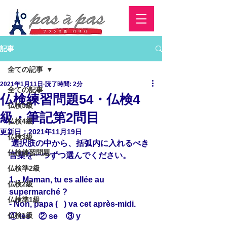
記事
全ての記事
2021年1月11日
読了時間: 2分
全ての記事
仏検練習問題54・仏検4
仏検5級
級・筆記第2問目
仏検4級
更新日：
2021年11月19日
仏検3級
 選択肢の中から、括弧内に入れるべき
仏検練習問題
言葉を一つずつ選んでください。
仏検準2級
1. - Maman, tu es allée au 
仏検2級
supermarché ?
仏検準1級
- Non, papa (   ) va cet après-midi.
仏検1級
① les　② se　③ y