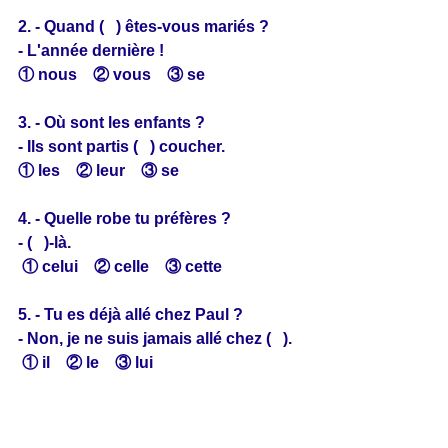
2. - Quand (   ) êtes-vous mariés ?
- L'année dernière !
① nous　② vous　③ se
3. - Où sont les enfants ?
- Ils sont partis (   ) coucher.
① les　② leur　③ se
4. - Quelle robe tu préfères ?
- (   )-là.
 ① celui　② celle　③ cette
5. - Tu es déjà allé chez Paul ?
- Non, je ne suis jamais allé chez (   ).
 ① il　② le　③ lui