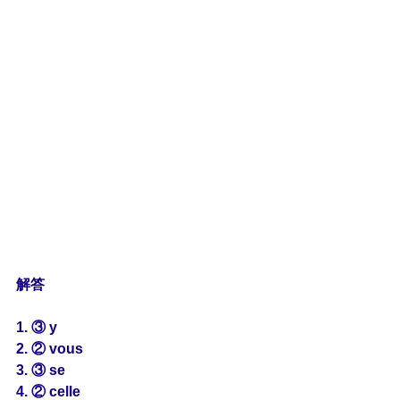
解答
1. ③ y
2. ② vous
3. ③ se
4. ② celle