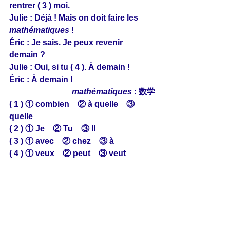
rentrer ( 3 ) moi.
Julie : Déjà ! Mais on doit faire les 
mathématiques
 !
Éric : Je sais. Je peux revenir 
demain ?
Julie : Oui, si tu ( 4 ). À demain !
Éric : À demain !
mathématiques
 : 数学
( 1 ) ① combien　② à quelle　③ 
quelle
( 2 ) ① Je　② Tu　③ Il
( 3 ) ① avec　② chez　③ à
( 4 ) ① veux　② peut　③ veut