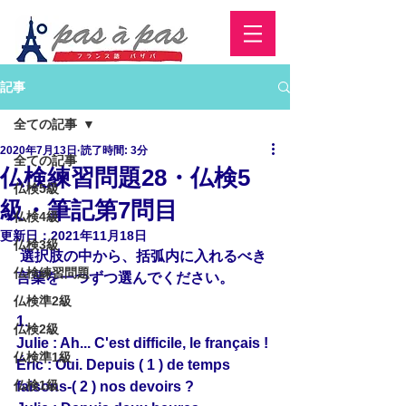
記事
全ての記事
2020年7月13日
読了時間: 3分
全ての記事
仏検練習問題28・仏検5
仏検5級
級・筆記第7問目
仏検4級
更新日：
2021年11月18日
仏検3級
 選択肢の中から、括弧内に入れるべき
仏検練習問題
言葉を一つずつ選んでください。
仏検準2級
1.
仏検2級
Julie : Ah... C'est difficile, le français !
仏検準1級
Éric : Oui. Depuis ( 1 ) de temps 
仏検1級
faisons-( 2 ) nos devoirs ?