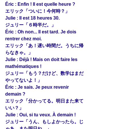
Éric : Enfin ! Il est 
quelle
 heure ?
エリック「ついに！今何時？」
Julie : Il est 18 heures 30.
ジュリー「６時半だ。」
Éric : Oh non... 
Il
 est tard. Je dois 
rentrer 
chez
 moi.
エリック「あ！遅い時間だ。うちに帰
らなきゃ。」
Julie : Déjà ! Mais on doit faire les 
mathématiques !
ジュリー「もう？だけど、数学はまだ
やってないよ！」
Éric : Je sais. Je peux revenir 
demain ?
エリック「分かってる。明日また来て
いい？」
Julie : Oui, si tu 
veux
. À demain !
ジュリー「うん、もしよかったら。じ
ゃあ、また明日ね。」