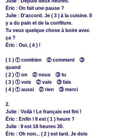
Julie : Depuis deux heures.
Éric : On fait une pause ?
Julie : D'accord. Je ( 3 ) à la cuisine. Il 
y a du pain et de la confiture.
Tu veux quelque chose à boire avec 
ça ?
Éric : Oui, ( 4 ) !
( 1 ) ① combien　② comment　③ 
quand
( 2 ) ① on　② nous　③ tu
( 3 ) ① vois　② vais　③ fais
( 4 ) ① aussi　② rien　③ merci
2.
Julie : Voilà ! Le français est fini !
Éric : Enfin ! Il est ( 1 ) heure ?
Julie : Il est 18 heures 30.
Éric : Oh non... ( 2 ) est tard. Je dois 