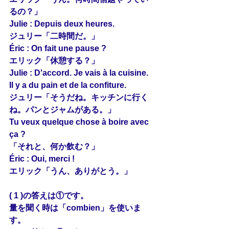
るの？」
Julie : Depuis deux heures.
ジュリー「二時間だ。」
Éric : On fait une pause ?
エリック「休憩する？」
Julie : D'accord. Je 
vais
 à la cuisine. 
Il y a du pain et de la confiture.
ジュリー「そうだね。キッチンに行く
ね。パンとジャムがある。」
Tu veux quelque chose à boire avec 
ça ?
「それと、何か飲む？」
Éric : Oui, 
merci
 !
エリック「うん、ありがとう。」
( 1 )の答えは①です。
量を聞く時は「combien」を使いま
す。