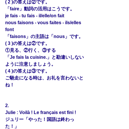
( 2 )の答えは②です。
「faire」動詞の活用はこうです。
je fais - tu fais - il/elle/on fait
nous faisons - vous faites - ils/elles 
font
「faisons」の主語は「nous」です。
( 3 )の答えは②です。
①見る、②行く、③する
「Je fais la cuisine.」と勘違いしない
ように注意しましょう。
( 4 )の答えは③です。
ご馳走になる時は、お礼を言わないと
ね！
2.
Julie : Voilà ! Le français est fini !
ジュリー「やった！国語は終わっ
た！」