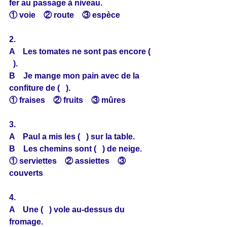
fer au passage à niveau.
① voie　② route　③ espèce
2.
A　Les tomates ne sont pas encore ( 
  ).
B　Je mange mon pain avec de la 
confiture de (   ).
① fraises　② fruits　③ mûres
3.
A　Paul a mis les (   ) sur la table.
B　Les chemins sont (   ) de neige.
① serviettes　② assiettes　③ 
couverts
4.
A　Une (   ) vole au-dessus du 
fromage.