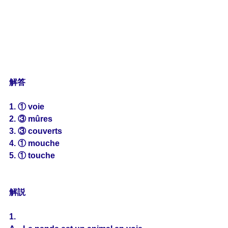
解答
1. ① voie
2. ③ mûres
3. ③ couverts
4. ① mouche
5. ① touche
解説
1.