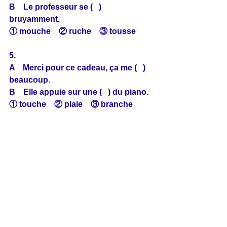
B　Le professeur se (   ) 
bruyamment.
① mouche　② ruche　③ tousse
5.
A　Merci pour ce cadeau, ça me (   ) 
beaucoup.
B　Elle appuie sur une (   ) du piano.
① touche　② plaie　③ branche