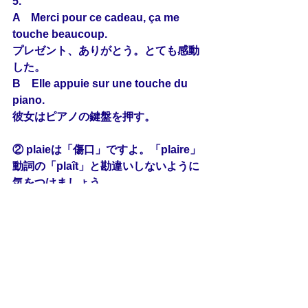
5.
A　Merci pour ce cadeau, ça me 
touche
 beaucoup.
プレゼント、ありがとう。とても感動
した。
B　Elle appuie sur une 
touche
 du 
piano.
彼女はピアノの鍵盤を押す。
② plaieは「傷口」ですよ。「plaire」
動詞の「plaît」と勘違いしないように
気をつけましょう。
※フランス語パザパが独自で作成した
練習問題です。フランス語教育振興協
会の仏検の過去問題ではありません。