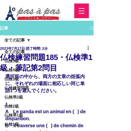
記事
全ての記事
2023年7月17日
読了時間: 2分
全ての記事
仏検練習問題185・仏検準1
仏検5級
級・筆記第2問目
仏検4級
選択肢の中から、両方の文章の括弧内
仏検3級
に、それぞれの場面に相応しい同じ単
仏検練習問題
語1つを選んでください。
仏検準2級
1.
仏検2級
A　Le panda est un animal en (   ) de 
仏検準1級
disparition.
仏検1級
B　Il traverse une (   ) de chemin de 