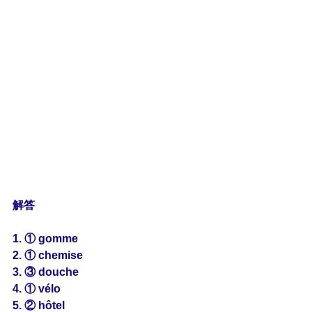
解答
1. ① gomme
2. ① chemise
3. ③ douche
4. ① vélo
5. ② hôtel