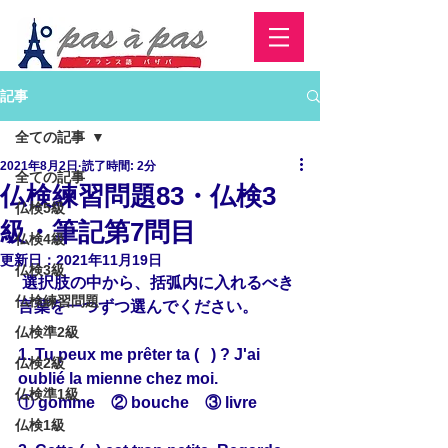
記事
全ての記事
2021年8月2日
読了時間: 2分
全ての記事
仏検練習問題83・仏検3
仏検5級
級・筆記第7問目
仏検4級
更新日：
2021年11月19日
仏検3級
 選択肢の中から、括弧内に入れるべき
仏検練習問題
言葉を一つずつ選んでください。
仏検準2級
1. Tu peux me prêter ta (   ) ? J'ai 
仏検2級
oublié la mienne chez moi.
仏検準1級
① gomme　② bouche　③ livre
仏検1級