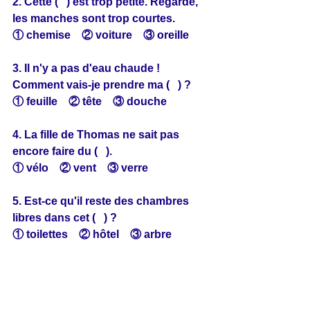
2. Cette (   ) est trop petite. Regarde, 
les manches sont trop courtes.
① chemise　② voiture　③ oreille
3. Il n'y a pas d'eau chaude ! 
Comment vais-je prendre ma (   ) ?
① feuille　② tête　③ douche
4. La fille de Thomas ne sait pas 
encore faire du (   ).
① vélo　② vent　③ verre
5. Est-ce qu'il reste des chambres 
libres dans cet (   ) ?
① toilettes　② hôtel　③ arbre