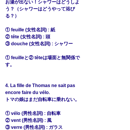
お湯が出ない！シャワーはどうしよ
う？（シャワーはどうやって浴び
る？）
① feuille (女性名詞) : 紙
② tête (女性名詞) : 頭
③ douche (女性名詞) : シャワー
① feuilleと② têteは場面と無関係で
す。
4. La fille de Thomas ne sait pas 
encore faire du 
vélo
.
トマの娘はまだ自転車に乗れない。
① vélo (男性名詞) : 自転車
② vent (男性名詞) : 風
③ verre (男性名詞) : ガラス