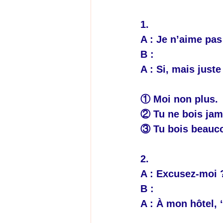
1.
A : Je n’aime pas
B : 
A : Si, mais juste
① Moi non plus.
② Tu ne bois jam
③ Tu bois beauco
2.
A : Excusez-moi 
B : 
A : À mon hôtel, 