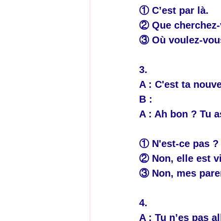
① C’est par là.
② Que cherchez-
③ Où voulez-vous
3.
A : C'est ta nouve
B : 
A : Ah bon ? Tu a
① N'est-ce pas ? 
② Non, elle est vi
③ Non, mes paren
4.
A : Tu n’es pas al