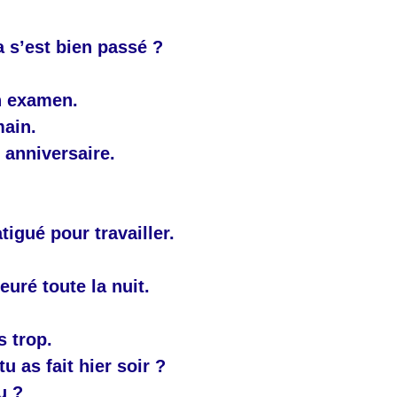
a s’est bien passé ?
n examen.
main.
 anniversaire.
atigué pour travailler.
euré toute la nuit.
s trop.
u as fait hier soir ?
u ?