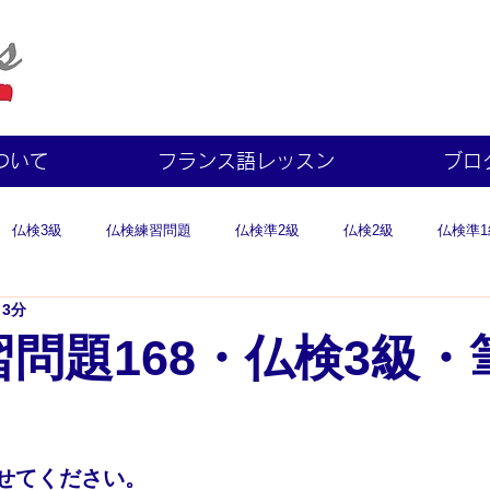
ついて
フランス語レッスン
ブロ
仏検3級
仏検練習問題
仏検準2級
仏検2級
仏検準1
 3分
問題168・仏検3級・
せてください。