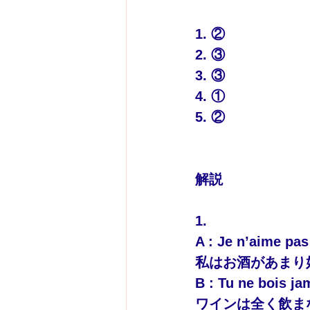
1. ②
2. ③
3. ③
4. ①
5. ②
解説
1.
A : Je n’aime pas
私はお酒があまり
B : 
Tu ne bois ja
ワインは全く飲ま