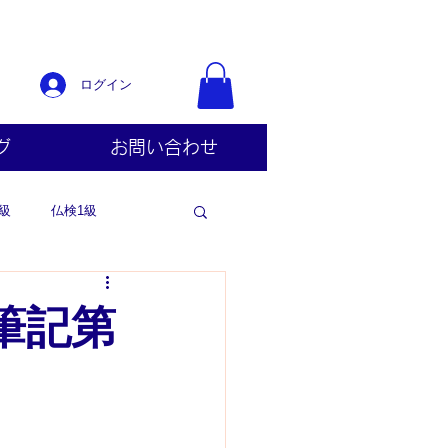
ログイン
グ
お問い合わせ
級
仏検1級
筆記第