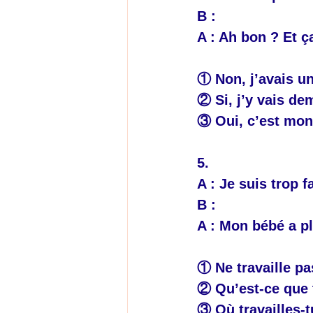
B : 
A : Ah bon ? Et ç
① Non, j’avais u
② Si, j’y vais de
③ Oui, c’est mon
5.
A : Je suis trop f
B : 
A : Mon bébé a pl
① Ne travaille pa
② Qu’est-ce que t
③ Où travailles-t