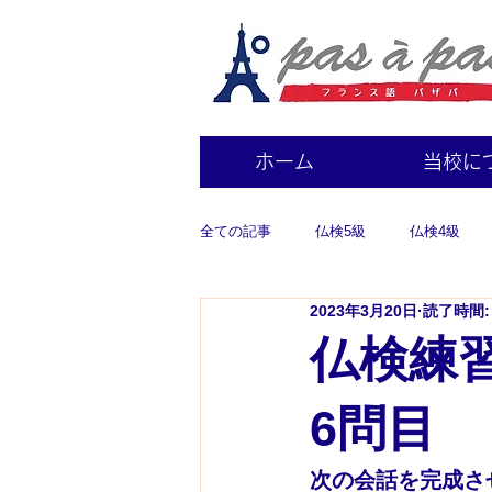
ホーム
当校に
全ての記事
仏検5級
仏検4級
2023年3月20日
読了時間:
仏検練習
6問目
次の会話を完成さ