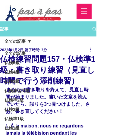
記事
全ての記事
2023年1月2日
読了時間: 3分
全ての記事
仏検練習問題157・仏検準1
仏検5級
級・書き取り練習（見直し
仏検4級
時間で行う添削練習）
仏検3級
 あなたは書き取りを終えて、見直し時
仏検練習問題
間が始まりました。書いた文章を読ん
仏検準2級
でいたら、誤りを3つ見つけました。さ
仏検2級
あ、書き直してください！
仏検準1級
1. À la maison, nous ne regardons 
仏検1級
jamais la télébision pendant les 