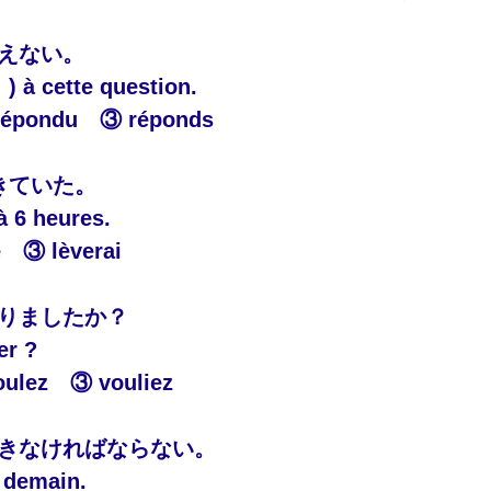
答えない。
 ) à cette question.
répondu　③ réponds
起きていた。
 à 6 heures.
e　③ lèverai
ありましたか？
er ?
ulez　③ vouliez
起きなければならない。
ôt demain.