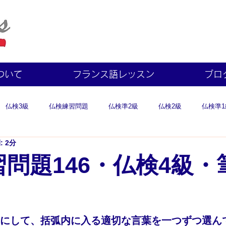
ついて
フランス語レッスン
ブロ
仏検3級
仏検練習問題
仏検準2級
仏検2級
仏検準1
 2分
問題146・仏検4級・
考にして、括弧内に入る適切な言葉を一つずつ選ん