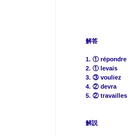
解答
1. ① répondre
2. ① levais
3. ③ vouliez
4. ② devra
5. ② travailles
解説