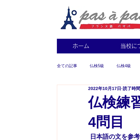
ホーム
当校に
全ての記事
仏検5級
仏検4級
2022年10月17日
読了時間:
仏検練習
4問目
 日本語の文を参