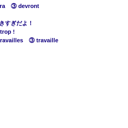
ra　③ devront
働きすぎだよ！
trop !
ravailles　③ travaille