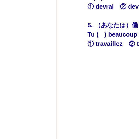
① devrai　② dev
5. （あなたは）
Tu (   ) beaucoup 
① travaillez　② t