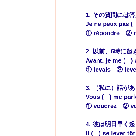
1. その質問には
Je ne peux pas (  
① répondre　② 
2. 以前、6時に
Avant, je me (   )
① levais　② lèv
3. （私に）話が
Vous (   ) me parl
① voudrez　② vo
4. 彼は明日早く
Il (   ) se lever t