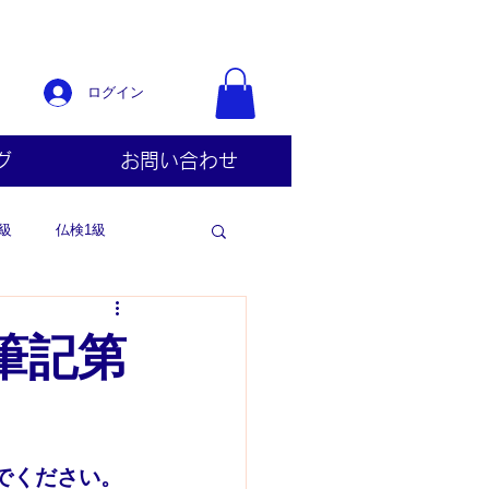
ログイン
グ
お問い合わせ
級
仏検1級
筆記第
でください。