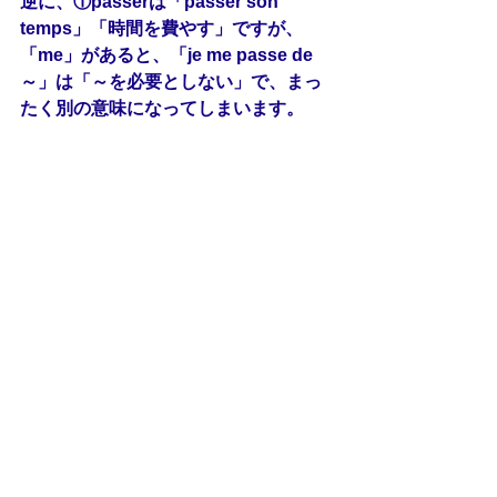
逆に、①passerは「passer son 
temps」「時間を費やす」ですが、
「me」があると、「je me passe de
～」は「～を必要としない」で、まっ
たく別の意味になってしまいます。
※フランス語パザパが独自で作成した
練習問題です。フランス語教育振興協
会の仏検の過去問題ではありません。
フランス語検定の実際の過去問題を手
に入れたい方は、以下のリンクを参考
にしてください。
仏検公式ガイドブック
http://apefdapf.org/dapf/publications/
guidebook
過去問題サンプル