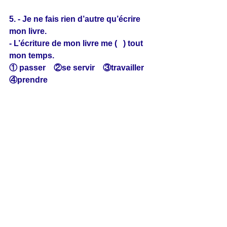
5. - Je ne fais rien d’autre qu’écrire 
mon livre.
- L’écriture de mon livre me (   ) tout 
mon temps.
① passer　②se servir　③travailler　
④prendre