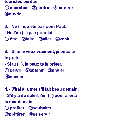
touristes perdus.
① chercher　②perdre　③montrer　
④ouvrir
2. - Ne t’inquiète pas pour Paul.
- Ne t’en (   ) pas pour lui.
① être　②faire　③aller　④venir
3. - Si tu le veux vraiment, je peux te 
le prêter.
- Si tu (   ), je peux te le prêter.
① servir　②obtenir　③envier　
④insister
4. - J’irai à la mer s’il fait beau demain.
- S’il y a du soleil, j’en (   ) pour aller à 
la mer demain.
① profiter　②souhaiter　
③préférer　④se servir