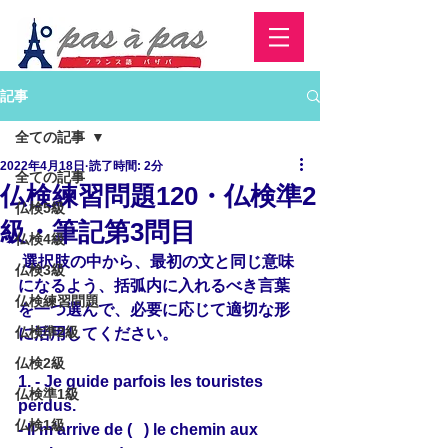
記事
全ての記事
2022年4月18日
読了時間: 2分
全ての記事
仏検練習問題120・仏検準2
仏検5級
級・筆記第3問目
仏検4級
 選択肢の中から、最初の文と同じ意味
仏検3級
になるよう、括弧内に入れるべき言葉
仏検練習問題
を一つ選んで、必要に応じて適切な形
仏検準2級
に活用してください。
仏検2級
1. - Je guide parfois les touristes 
仏検準1級
perdus.
仏検1級
- Il m’arrive de (   ) le chemin aux 