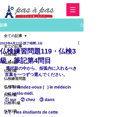
記事
全ての記事
2022年4月11日
読了時間: 2分
全ての記事
仏検練習問題119・仏検3
仏検5級
級・筆記第4問目
仏検4級
 選択肢の中から、括弧内に入れるべき
仏検3級
言葉を一つずつ選んでください。
仏検練習問題
仏検準2級
1. J’ai rendez-vous (   ) le médecin 
cet après-midi.
仏検2級
① sur　② chez　③ dans
仏検準1級
仏検1級
2. (   ) les étudiants de cette 