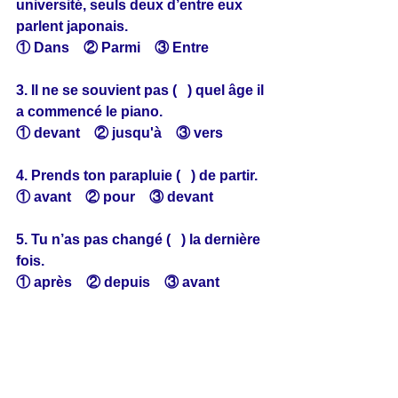
université, seuls deux d’entre eux 
parlent japonais.
① Dans　② Parmi　③ Entre
3. Il ne se souvient pas (   ) quel âge il 
a commencé le piano.
① devant　② jusqu'à　③ vers
4. Prends ton parapluie (   ) de partir.
① avant　② pour　③ devant
5. Tu n’as pas changé (   ) la dernière 
fois.
① après　② depuis　③ avant