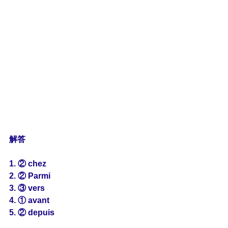
解答
1. ② chez
2. ② Parmi
3. ③ vers
4. ① avant
5. ② depuis