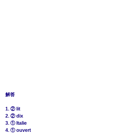
解答
1. ② lit
2. ② dix
3. ① Italie
4. ① ouvert