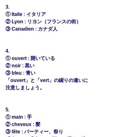
3.
① 
Italie
 : イタリア
② Lyon : リヨン（フランスの街）
③ Canadien : カナダ人
4.
① 
ouvert
 : 開いている　
② noir : 黒い
③ bleu : 青い
「ouvert」と「vert」の綴りの違いに
注意しましょう。
5.
① main : 手　
② cheveux : 髪
③ 
fête
 : パーティー、祭り