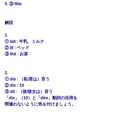
5. ③ fête
解説
1.
① lait : 牛乳、ミルク
② 
lit
 : ベッド
③ thé : お茶
2.
① dis : （私/君は）言う
② 
dix
 : 10
③ dit : （彼/彼女は）言う
「dix」（10）と「dire」動詞の活用を
間違わないように気を付けましょう。