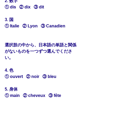
2. 数字
① dis   ② dix   ③ dit
3. 国
① Italie   ② Lyon   ③ Canadien
選択肢の中から、日本語の単語と
関係
がないもの
を一つずつ選んでくださ
い。
4. 色
① ouvert   ② noir   ③ bleu
5. 身体
① main   ② cheveux   ③ fête