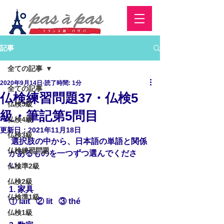
記事
全ての記事
2020年9月14日
読了時間: 1分
全ての記事
仏検練習問題37・仏検5
仏検5級
級・筆記第5問目
仏検4級
更新日：
2021年11月18日
仏検3級
 選択肢の中から、日本語の単語と
関係
仏検練習問題
があるもの
を一つずつ選んでくださ
い。
仏検準2級
仏検2級
1. 家具
仏検準1級
① lait   ② lit   ③ thé
仏検1級