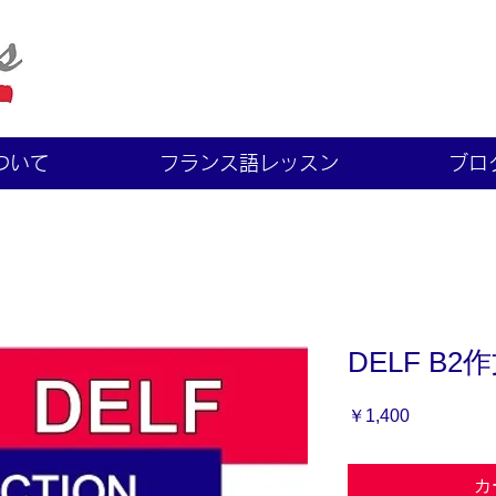
ついて
フランス語レッスン
ブロ
DELF B
価
￥1,400
格
カ