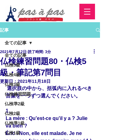
記事
全ての記事
2021年7月12日
読了時間: 3分
全ての記事
仏検練習問題80・仏検5
仏検5級
級・筆記第7問目
仏検4級
更新日：
2021年11月18日
仏検3級
 選択肢の中から、括弧内に入れるべき
仏検練習問題
言葉を一つずつ選んでください。
仏検準2級
1.
仏検2級
La mère : Qu'est-ce qu'il y a ? Julie 
仏検準1級
va bien ?
仏検1級
Éric : Non, elle est malade. Je ne 