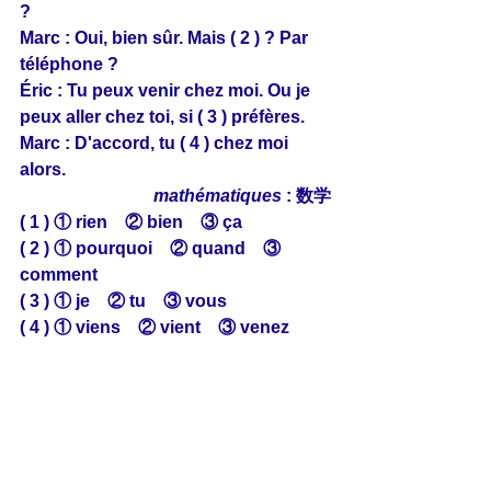
? 
Marc : Oui, bien sûr. Mais ( 2 ) ? Par 
téléphone ?
Éric : Tu peux venir chez moi. Ou je 
peux aller chez toi, si ( 3 ) préfères.
Marc : D'accord, tu ( 4 ) chez moi 
alors.
mathématiques
 : 数学
( 1 ) ① rien　② bien　③ ça
( 2 ) ① pourquoi　② quand　③ 
comment
( 3 ) ① je　② tu　③ vous
( 4 ) ① viens　② vient　③ venez