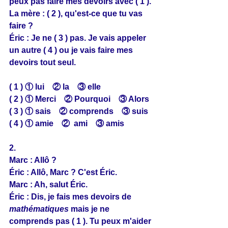
peux pas faire mes devoirs avec ( 1 ).
La mère : ( 2 ), qu'est-ce que tu vas 
faire ?
Éric : Je ne ( 3 ) pas. Je vais appeler 
un autre ( 4 ) ou je vais faire mes 
devoirs tout seul.
( 1 ) ① lui　② la　③ elle
( 2 ) ① Merci　② Pourquoi　③ Alors
( 3 ) ① sais　② comprends　③ suis
( 4 ) ① amie　②  ami　③ amis
2.
Marc : Allô ?
Éric : Allô, Marc ? C'est Éric.
Marc : Ah, salut Éric.
Éric : Dis, je fais mes devoirs de 
mathématiques
 mais je ne 
comprends pas ( 1 ). Tu peux m'aider 