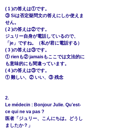
( 1 )の答えは①です。
③ Siは否定疑問文の答えにしか使えま
せん。
( 2 )の答えは②です。
ジュリー自身が電話しているので、
「je」ですね。（私が君に電話する）
( 3 )の答えは③です。
① rienも② jamaisもここでは文法的に
も意味的にも間違っています。
( 4 )の答えは③です。
① 難しい、② いい、③ 残念
2.
Le médecin : Bonjour Julie. 
Qu’est-
ce
 qui ne va pas ?
医者「ジュリー、こんにちは。どうし
ましたか？」