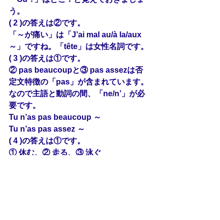
う。
( 2 )の答えは②です。
「～が痛い」は「J’ai mal au/à la/aux 
～」ですね。「tête」は女性名詞です。
( 3 )の答えは①です。
② pas beaucoupと③ pas assezは否
定文特徴の「pas」が含まれています。
なので主語と動詞の間、「ne/n’」が必
要です。
Tu n’as pas beaucoup ～
Tu n’as pas assez ～
( 4 )の答えは①です。
① 休む、② 走る、③ 泳ぐ
熱があれば、大人しく休みましょう。