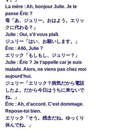
La mère : Ah, bonjour Julie. Je te 
passe Éric ?
母「あ、ジュリー。おはよう。エリッ
クに代わる？」
Julie : 
Oui
, s'il vous plaît.
ジュリー「はい、お願いします。」
Éric : Allô, Julie ?
エリック「もしもし、ジュリー？」
Julie : Éric ? 
Je
 t'appelle car je suis 
malade. Alors, ne viens 
pas
 chez moi 
aujourd'hui.
ジュリー「エリック？病気だから電話
したよ。だから今日はうちに来ないで
ね。」
Éric : Ah, d'accord. C'est 
dommage
. 
Repose-toi bien.
エリック「そう。残念だね。ゆっくり
休んでね。」