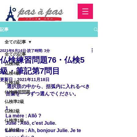
記事
全ての記事
2021年6月14日
読了時間: 3分
全ての記事
仏検練習問題76・仏検5
仏検5級
級・筆記第7問目
仏検4級
更新日：
2021年11月18日
仏検3級
 選択肢の中から、括弧内に入れるべき
仏検練習問題
言葉を一つずつ選んでください。
仏検準2級
1.
仏検2級
La mère : Allô ?
仏検準1級
Julie : Allô, c'est Julie.
仏検1級
La mère : Ah, bonjour Julie. Je te 