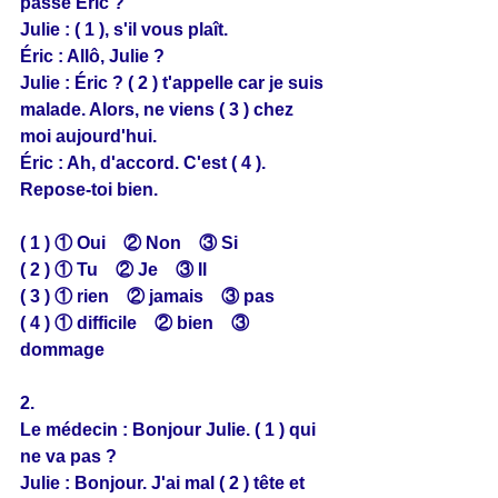
passe Éric ?
Julie : ( 1 ), s'il vous plaît.
Éric : Allô, Julie ?
Julie : Éric ? ( 2 ) t'appelle car je suis 
malade. Alors, ne viens ( 3 ) chez
moi aujourd'hui.
Éric : Ah, d'accord. C'est ( 4 ). 
Repose-toi bien.
( 1 ) ① Oui　② Non　③ Si
( 2 ) ① Tu　② Je　③ Il
( 3 ) ① rien　② jamais　③ pas
( 4 ) ① difficile　② bien　③ 
dommage
2.
Le médecin : Bonjour Julie. ( 1 ) qui 
ne va pas ?
Julie : Bonjour. J'ai mal ( 2 ) tête et 