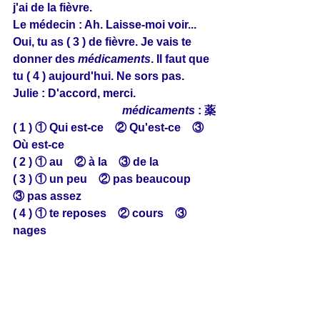
j'ai de la fièvre.
Le médecin : Ah. Laisse-moi voir... 
Oui, tu as ( 3 ) de fièvre. Je vais te 
donner des 
médicaments
. Il faut que 
tu ( 4 ) aujourd'hui. Ne sors pas.
Julie : D'accord, merci.
médicaments
 : 薬
( 1 ) ① Qui est-ce　② Qu'est-ce　③ 
Où est-ce
( 2 ) ① au　② à la　③ de la
( 3 ) ① un peu　② pas beaucoup　
③ pas assez
( 4 ) ① te reposes　② cours　③ 
nages